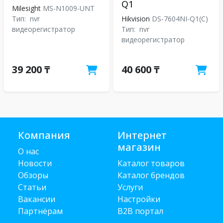
Q1
Milesight
MS-N1009-UNT
Тип:
nvr
Hikvision
DS-7604NI-Q1(C)
видеорегистратор
Тип:
nvr
видеорегистратор
39 200 ₸
40 600 ₸
Компания
Интернет
магазин
О нас
Новости
Каталог товаров
Обзоры
Каталог брендов
Статьи
Услуги
Вакансии
Настройки
Партнёрам
B2B портал