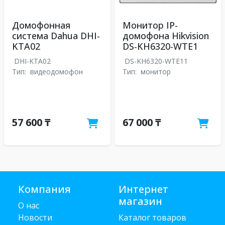
Домофонная
Монитор IP-
система Dahua DHI-
домофона Hikvision
KTA02
DS-KH6320-WTE1
DHI-KTA02
DS-KH6320-WTE11
Тип:
видеодомофон
Тип:
монитор
57 600 ₸
67 000 ₸
Компания
Интернет
магазин
О нас
Новости
Каталог товаров