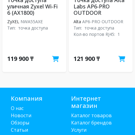
Точка доступа
Точка доступа Alta
уличная Zyxel Wi-Fi
Labs AP6-PRO
6 (AX1800)
OUTDOOR
ZyXEL
NWA55AXE
Alta
AP6-PRO OUTDOOR
Тип:
точка доступа
Тип:
точка доступа
Кол-во портов RJ45:
1
119 900 ₸
121 900 ₸
Компания
Интернет
магазин
О нас
Новости
Каталог товаров
Обзоры
Каталог брендов
Статьи
Услуги