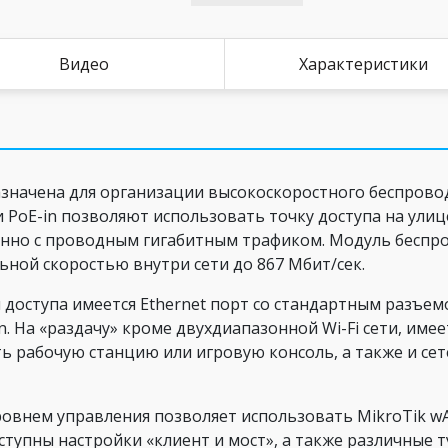
Видео
Характеристики
значена для организации высокоскоростного беспрово
и PoE-in позволяют использовать точку доступа на улиц
нно с проводным гигабитным трафиком. Модуль беспров
льной скоростью внутри сети до 867 Мбит/сек.
 доступа имеется Ethernet порт со стандартным разъем
. На «раздачу» кроме двухдиапазонной Wi-Fi сети, имее
ь рабочую станцию или игровую консоль, а также и се
ровнем управления позволяет использовать MikroTik w
тупны настройки «клиент и мост», а также различные 