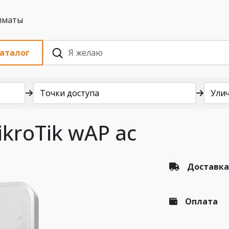
 с НДС, Алматы
аталог
Точки доступа
Улич
kroTik wAP ac
Доставка
Оплата