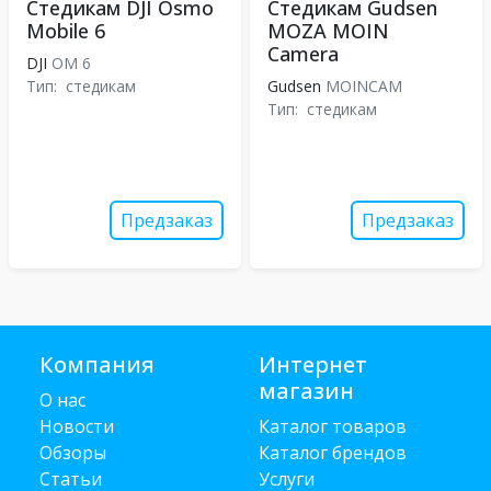
Стедикам DJI Osmo
Стедикам Gudsen
Mobile 6
MOZA MOIN
Camera
DJI
OM 6
Тип:
стедикам
Gudsen
MOINCAM
Тип:
стедикам
Предзаказ
Предзаказ
Компания
Интернет
магазин
О нас
Новости
Каталог товаров
Обзоры
Каталог брендов
Статьи
Услуги