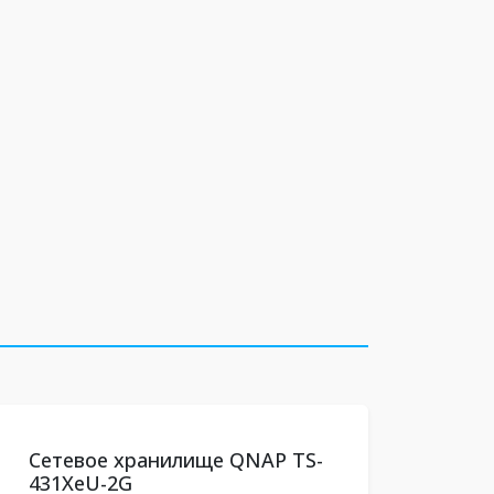
Сетевое хранилище QNAP TS-
431XeU-2G