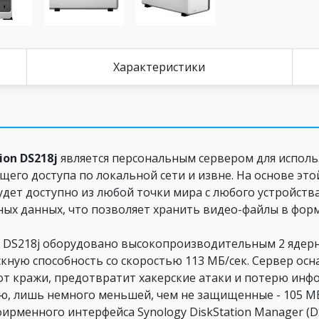
Характеристики
on DS218j
является персональным сервером для испол
щего доступа по локальной сети и извне. На основе э
дет доступно из любой точки мира с любого устройств
ых данных, что позволяет хранить видео-файлы в форм
on DS218j оборудовано высокопроизводительным 2 ядер
кную способность со скоростью 113 МБ/сек. Сервер ос
т кражи, предотвратит хакерские атаки и потерю инф
ю, лишь немного меньшей, чем не защищенные - 105 МБ
рменного интерфейса Synology DiskStation Manager (DS