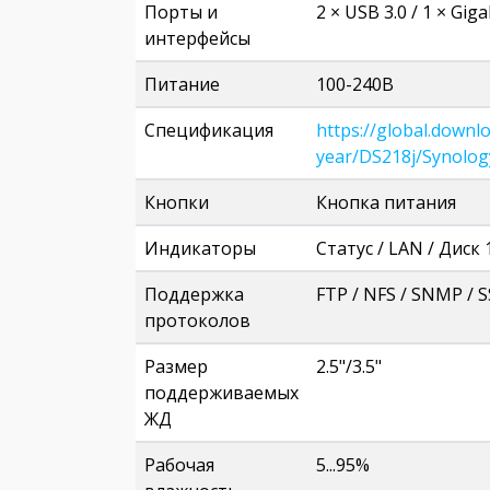
Порты и
2 × USB 3.0 / 1 × Giga
интерфейсы
Питание
100-240В
Спецификация
https://global.down
year/DS218j/Synolog
Кнопки
Кнопка питания
Индикаторы
Статус / LAN / Диск 
Поддержка
FTP / NFS / SNMP / 
протоколов
Размер
2.5"/3.5"
поддерживаемых
ЖД
Рабочая
5...95%