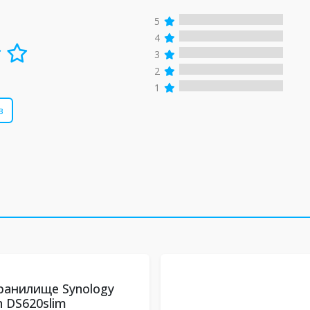
5
4
3
2
1
в
ранилище Synology
n DS620slim