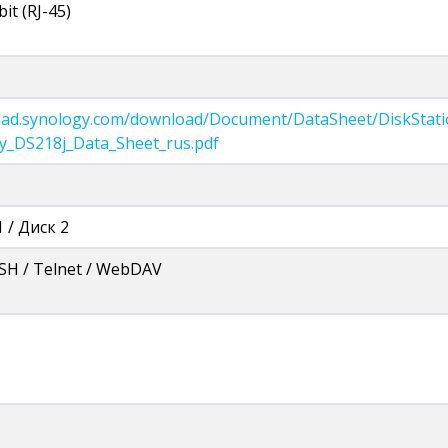
bit (RJ-45)
load.synology.com/download/Document/DataSheet/DiskStati
y_DS218j_Data_Sheet_rus.pdf
1 / Диск 2
SSH / Telnet / WebDAV