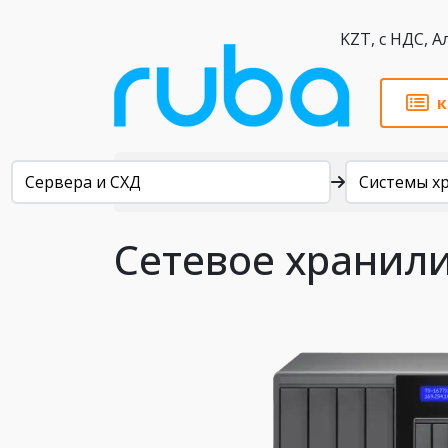
KZT,
к
Каталог
Сервера и СХД
Системы х
Сетевое хранил