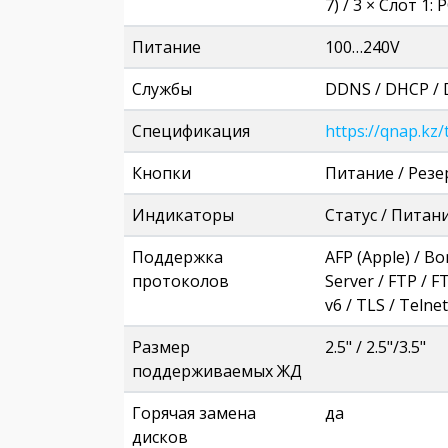
7) / 3 × Слот 1:
Питание
100…240V
Службы
DDNS / DHCP / D
Спецификация
https://qnap.kz
Кнопки
Питание / Резе
Индикаторы
Статус / Питани
Поддержка
AFP (Apple) / B
протоколов
Server / FTP / 
v6 / TLS / Telne
Размер
2.5" / 2.5"/3.5"
поддерживаемых ЖД
Горячая замена
да
дисков