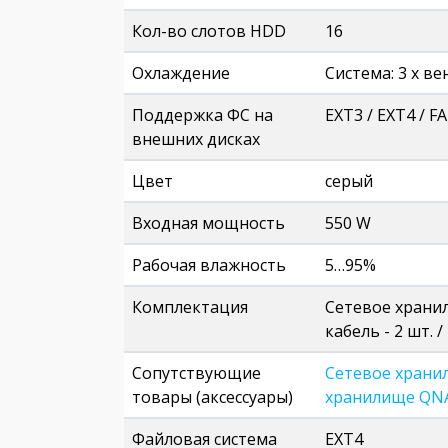
Кол-во слотов HDD
16
Охлаждение
Система: 3 х ве
Поддержка ФС на
EXT3 / EXT4 / F
внешних дисках
Цвет
серый
Входная мощность
550 W
Рабочая влажность
5…95%
Комплектация
Сетевое хранил
кабель - 2 шт.
Сопутствующие
Сетевое храни
товары (аксессуары)
хранилище QNA
Файловая система
EXT4