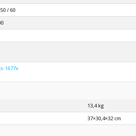
/ 50 / 60
00
ts-1677x
13,4 kg
37×30,4×32 cm