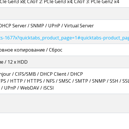
 PCIe Gen3 x8; Слот 2: PCIe Gen3 x4; Слот 3: PCIe Gen2 x4
HCP Server / SNMP / UPnP / Virtual Server
/ts-1677x?quicktabs_product_page=1#quicktabs-product_pa
рвное копирование / Сброс
е / 12 x HDD
onjour / CIFS/SMB / DHCP Client / DHCP
FTPS / HTTP / HTTPS / NFS / SMSC / SMTP / SNMP / SSH / SSL 
t / UPnP / WebDAV / iSCSI