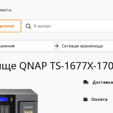
 с НДС, Алматы
аталог
ранения
Сетевые хранилища
ище QNAP TS-1677X-17
Доставка
Оплата