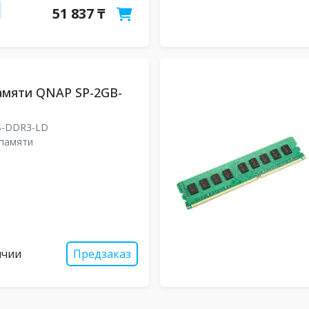
51 837 ₸
амяти QNAP SP-2GB-
B-DDR3-LD
памяти
ичии
Предзаказ