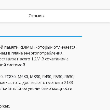
Отзывы
й памяти RDIMM, который отличается
ем в плане энергопотребления,
авляет всего 1.2 V. В сочетании с
ой системой.
 FC830, M630, M830, R430, R530, R630,
ная частота достигает отметки в 2133
т значительное увеличение мощности
ржек.