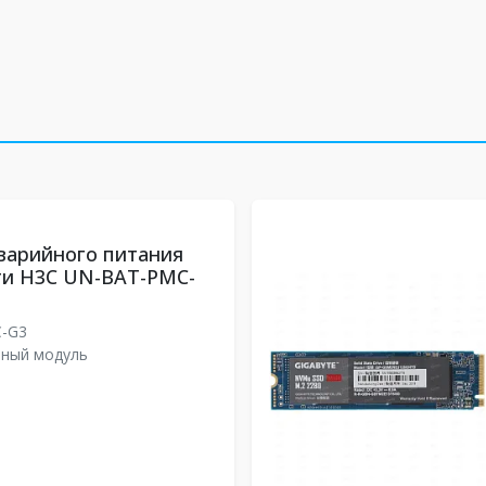
варийного питания
ти H3C UN-BAT-PMC-
C-G3
йный модуль