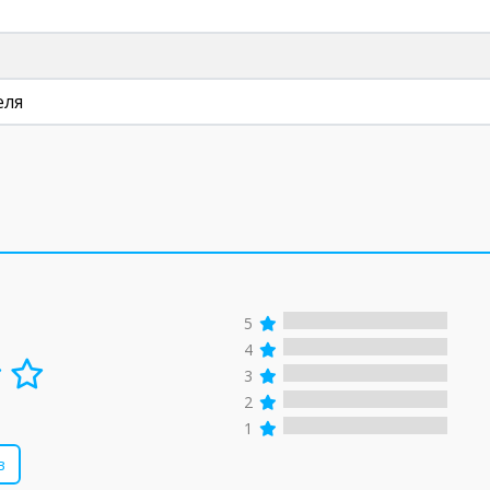
еля
5
4
3
2
1
в