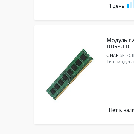
1 день
Модуль п
DDR3-LD
QNAP
SP-2G
Тип:
модуль 
Нет в нал