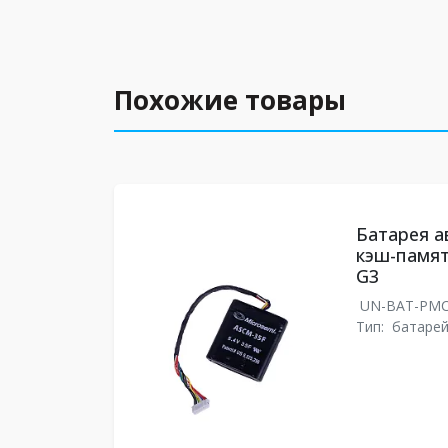
Похожие товары
Батарея а
кэш-памя
G3
UN-BAT-PM
Тип:
батаре