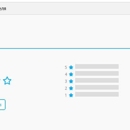
еля
5
4
3
2
1
в