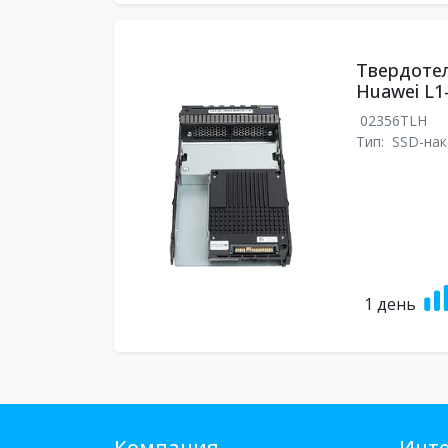
Твердоте
Huawei L1
02356TLH
Тип:
SSD-нак
1 день
Компания
Инте