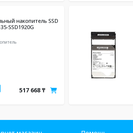
льный накопитель SSD
-35-SSD1920G
опитель
517 668 ₸
рнет магазин
Помощь