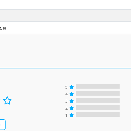
еля
5
4
3
2
1
в