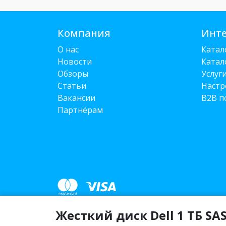
Компания
Инте
О нас
Катал
Новости
Катал
Обзоры
Услуг
Статьи
Настр
Вакансии
B2B п
Партнёрам
Жесткий диск Dell 1 ТБ SA