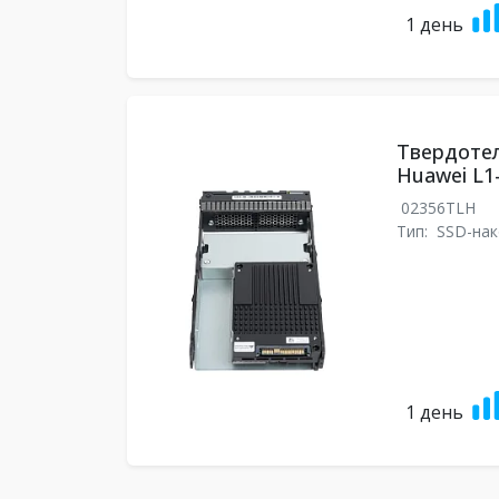
1 день
Твердоте
Huawei L1
02356TLH
Тип:
SSD-нак
1 день