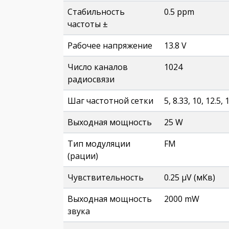
Стабильность
0.5 ppm
частоты ±
Рабочее напряжение
13.8 V
Число каналов
1024
радиосвязи
Шаг частотной сетки
5, 8.33, 10, 12.5, 
Выходная мощность
25 W
Тип модуляции
FМ
(рации)
Чувствительность
0.25 µV (мКв)
Выходная мощность
2000 mW
звука