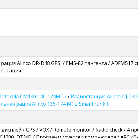
рация Alinco DR-D48 GPS / EMS-82 тангента / ADFM517 с
ментация
otorola CM140 146-174МГц
/
Радиостанция Alinco DJ-D4
ьная рация Alinco 136-174 МГц SmarTrunk II
дисплей / GPS / VOX / Remote monitor / Radio check / 4
DC1200, DTMF / Программируется с компьютера / ARC 