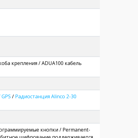
коба крепления / ADUA100 кабель
7 GPS
/
Радиостанция Alinco 2-30
 программируемые кнопки / Permanent-
40-битное шифрование поддерживается