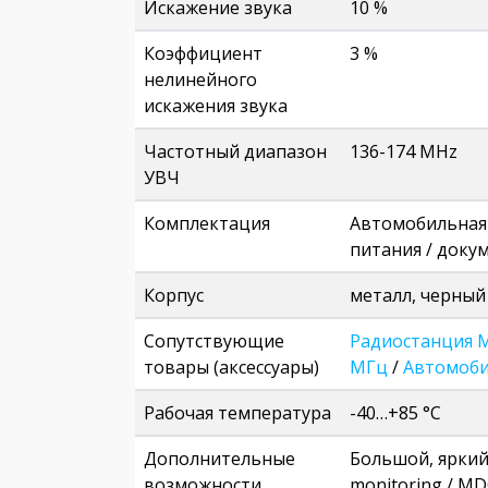
Искажение звука
10 %
Коэффициент
3 %
нелинейного
искажения звука
Частотный диапазон
136-174 MHz
УВЧ
Комплектация
Автомобильная 
питания / доку
Корпус
металл, черный
Сопутствующие
Радиостанция M
товары (аксессуары)
МГц
/
Автомобил
Рабочая температура
-40…+85 °C
Дополнительные
Большой, яркий 
возможности
monitoring / M