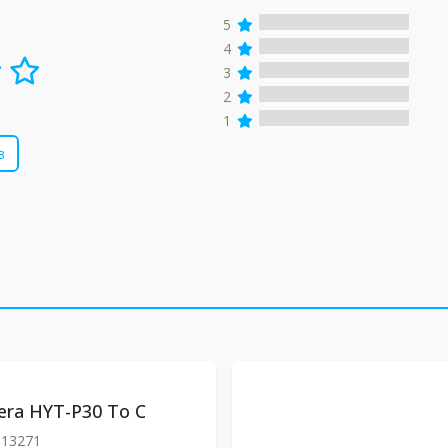
5
4
3
2
1
в
era HYT-P30 To C
313271