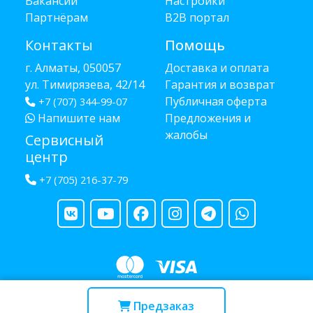
Вакансии
Настройки
Партнёрам
B2B портал
Контакты
Помощь
г. Алматы, 050057
Доставка и оплата
ул. Тимирязева, 42/14
Гарантия и возврат
Публичная оферта
+7 (707) 344-99-07
Напишите нам
Предложения и
жалобы
Сервисный
центр
+7 (705) 216-37-79
Copyright © 2013 - 2026 RUBA - разработано
webula.kz
Предзаказ