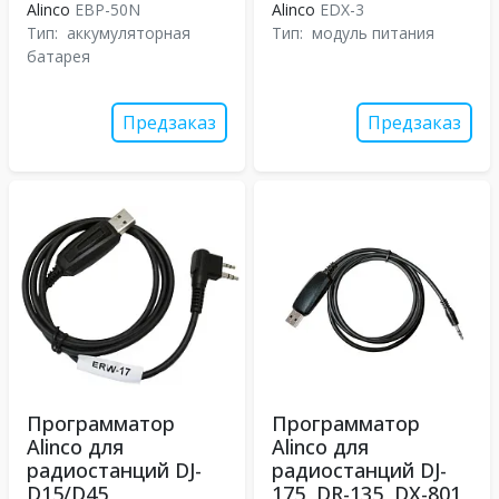
Alinco
EBP-50N
Alinco
EDX-3
Тип:
аккумуляторная
Тип:
модуль питания
батарея
Предзаказ
Предзаказ
Программатор
Программатор
Alinco для
Alinco для
радиостанций DJ-
радиостанций DJ-
D15/D45
175, DR-135, DX-801