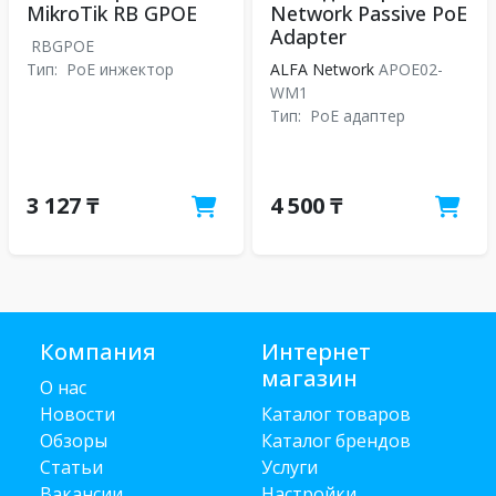
MikroTik RB GPOE
Network Passive PoE
Adapter
RBGPOE
Тип:
PoE инжектор
ALFA Network
APOE02-
WM1
Тип:
PoE адаптер
3 127 ₸
4 500 ₸
Компания
Интернет
магазин
О нас
Новости
Каталог товаров
Обзоры
Каталог брендов
Статьи
Услуги
Вакансии
Настройки