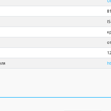
Ub
8
I
к
от
1
еля
ht