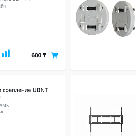
ейн
600 ₸
е крепление UBNT
m
WMK
ие