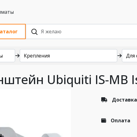
 с НДС, Алматы
аталог
ы
Крепления
Для 
тейн Ubiquiti IS-MB I
Доставка
Оплата