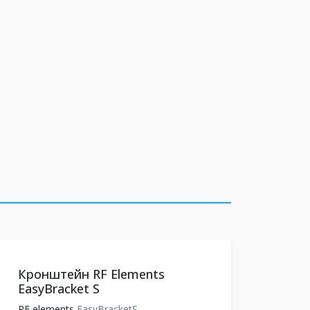
Кронштейн RF Elements
EasyBracket S
RF elements
EasyBracketS