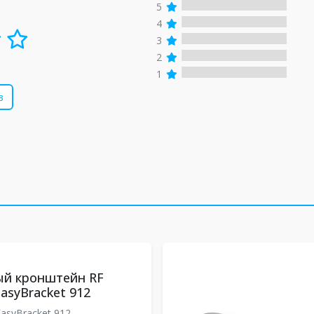
5
4
3
2
1
в
й кронштейн RF
asyBracket 912
asyBracket 912