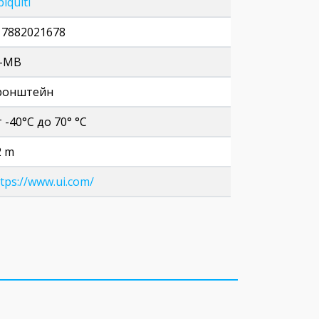
iquiti
17882021678
S-MB
ронштейн
 -40°С до 70° °C
2 m
tps://www.ui.com/