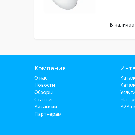
В наличии
Компания
Инте
О нас
Катал
Новости
Катал
Обзоры
Услуг
Статьи
Настр
Вакансии
B2B п
Партнёрам