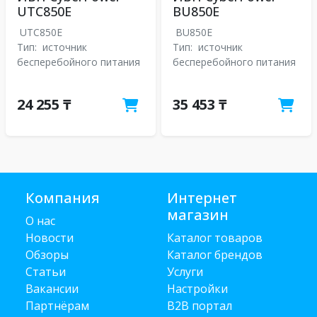
UTC850E
BU850E
UTC850E
BU850E
Тип:
источник
Тип:
источник
бесперебойного питания
бесперебойного питания
24 255 ₸
35 453 ₸
Компания
Интернет
магазин
О нас
Новости
Каталог товаров
Обзоры
Каталог брендов
Статьи
Услуги
Вакансии
Настройки
Партнёрам
B2B портал