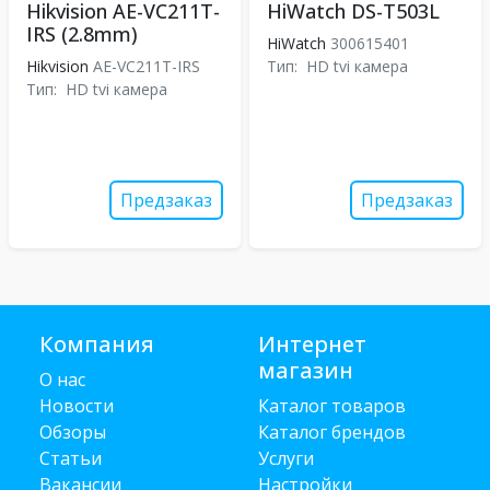
Hikvision AE-VC211T-
HiWatch DS-T503L
IRS (2.8mm)
HiWatch
300615401
Hikvision
AE-VC211T-IRS
Тип:
HD tvi камера
Тип:
HD tvi камера
Предзаказ
Предзаказ
Компания
Интернет
магазин
О нас
Новости
Каталог товаров
Обзоры
Каталог брендов
Статьи
Услуги
Вакансии
Настройки