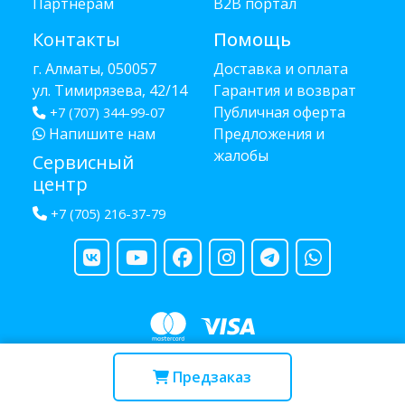
Партнёрам
B2B портал
Контакты
Помощь
г. Алматы, 050057
Доставка и оплата
ул. Тимирязева, 42/14
Гарантия и возврат
Публичная оферта
+7 (707) 344-99-07
Напишите нам
Предложения и
жалобы
Сервисный
центр
+7 (705) 216-37-79
Copyright © 2013 - 2026 RUBA - разработано
webula.kz
Предзаказ