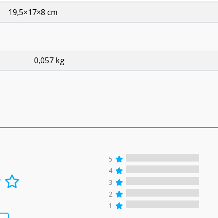
19,5×17×8 cm
0,057 kg
5
4
3
2
1