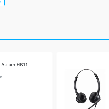
в
а Atcom HB11
ки