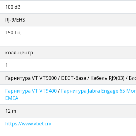
100 dB
RJ-9/EHS
150 Гц
колл-центр
1
Гарнитура VT VT9000 / DECT-база / Кабель RJ9(03) / Б
Гарнитура VT VT9400
/
Гарнитура Jabra Engage 65 Mo
EMEA
12 m
https://www.vbet.cn/