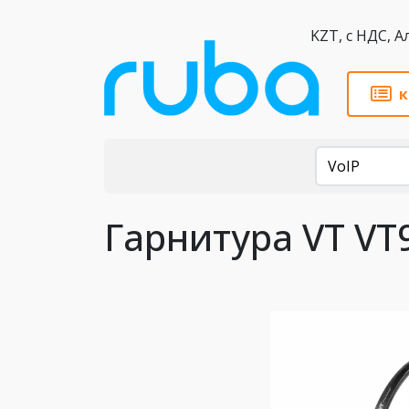
KZT,
к
Каталог
VoIP
Гарнитура VT VT