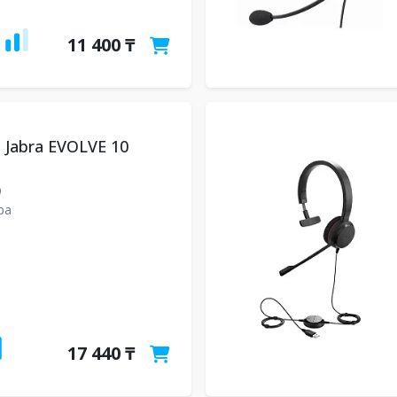
11 400 ₸
 Jabra EVOLVE 10
9
ра
17 440 ₸