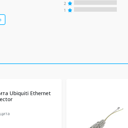
2
1
в
та Ubiquiti Ethernet
ector
ащита