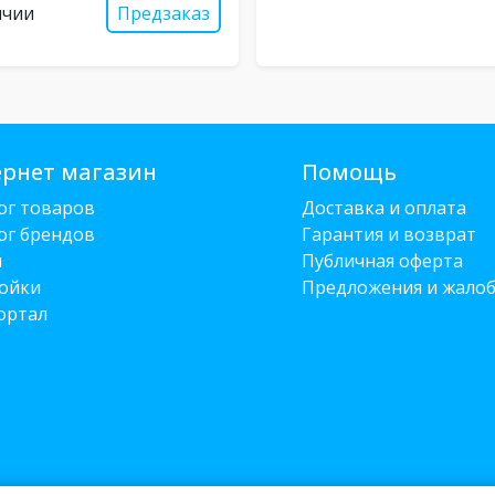
ичии
Предзаказ
рнет магазин
Помощь
ог товаров
Доставка и оплата
ог брендов
Гарантия и возврат
и
Публичная оферта
ойки
Предложения и жало
ортал