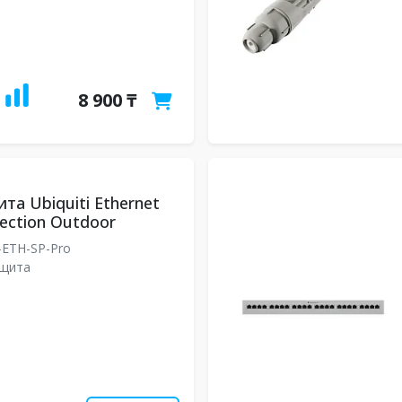
8 900 ₸
та Ubiquiti Ethernet
ection Outdoor
ETH-SP-Pro
ащита