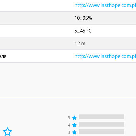
http://www.lasthope.com.pl
10...95%
5...45 °C
12 m
еля
http://www.lasthope.com.pl
5
4
3