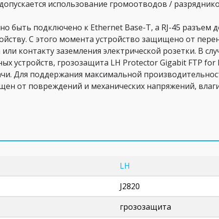
 допускается использование громоотводов / разрядников
о быть подключено к Ethernet Base-T, а RJ-45 разъем
йству. С этого момента устройство защищено от пере
или контакту заземления электрической розетки. В слу
х устройств, грозозащита LH Protector Gigabit FTP for 
чи. Для поддержания максимальной производительност
ен от повреждений и механических напряжений, влаги 
LH
J2820
грозозащита