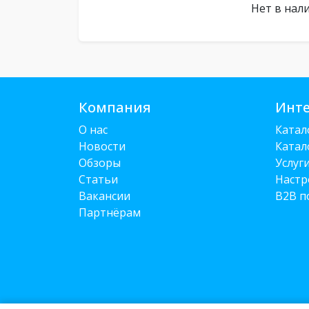
Нет в нал
Компания
Инте
О нас
Катал
Новости
Катал
Обзоры
Услуг
Статьи
Настр
Вакансии
B2B п
Партнёрам