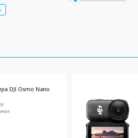
в
ра DJI Osmo Nano
28
мера