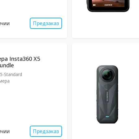
ичии
Предзаказ
ра Insta360 X5
Bundle
X5-Standard
мера
ичии
Предзаказ