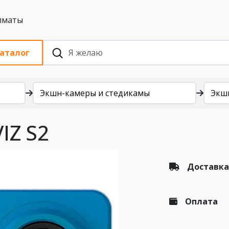
 с НДС, Алматы
аталог
Экшн-камеры и стедикамы
Экш
IZ S2
Доставка
Оплата