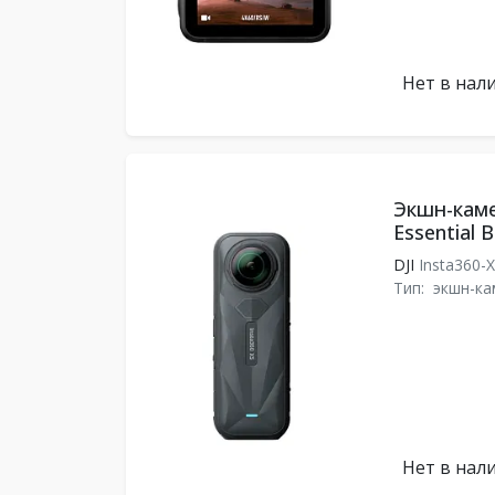
Нет в нал
Экшн-каме
Essential 
DJI
Insta360-
Тип:
экшн-ка
Нет в нал