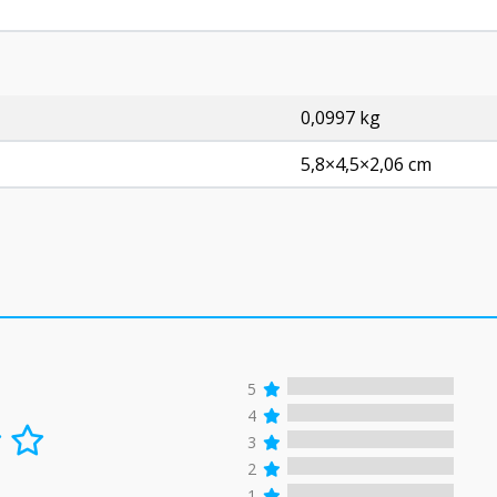
0,0997 kg
5,8×4,5×2,06 cm
5
4
3
2
1