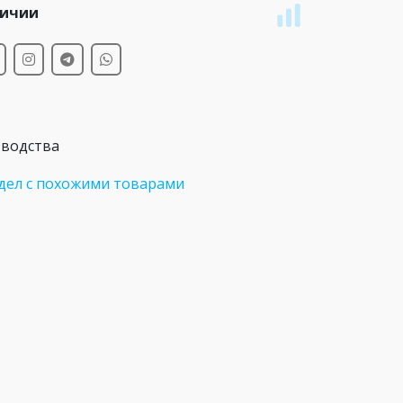
личии
зводства
дел с похожими товарами