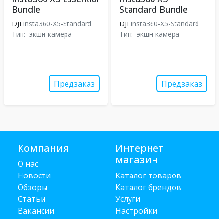
Bundle
Standard Bundle
DJI
Insta360-X5-Standard
DJI
Insta360-X5-Standard
Тип:
экшн-камера
Тип:
экшн-камера
Предзаказ
Предзаказ
Компания
Интернет
магазин
О нас
Новости
Каталог товаров
Обзоры
Каталог брендов
Статьи
Услуги
Вакансии
Настройки