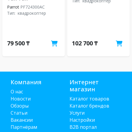
Тип:
квадрокоптер
Parrot
PF724300AC
Тип:
квадрокоптер
79 500 ₸
102 700 ₸
Компания
Интернет
магазин
О нас
Новости
Каталог товаров
Обзоры
Каталог брендов
Статьи
Услуги
Вакансии
Настройки
Партнёрам
B2B портал