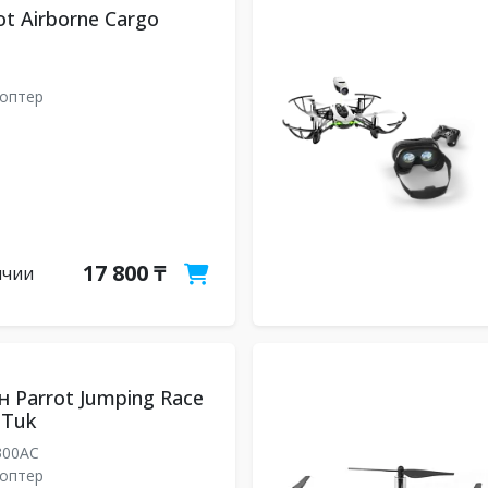
t Airborne Cargo
оптер
17 800 ₸
ичии
 Parrot Jumping Race
 Tuk
300AC
оптер