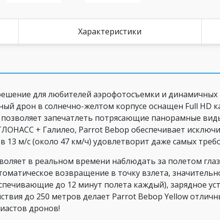
Характеристики
решение для любителей аэрофотосъемки и динамичных п
ный дрон в солнечно-желтом корпусе оснащен Full HD 
о позволяет запечатлеть потрясающие панорамные виды
ГЛОНАСС + Галилео, Parrot Bebop обеспечивает исклю
в 13 м/с (около 47 км/ч) удовлетворит даже самых тре
зволяет в реальном времени наблюдать за полетом гла
втоматическое возвращение в точку взлета, значитель
спечивающие до 12 минут полета каждый), зарядное ус
ствия до 250 метров делает Parrot Bebop Yellow отли
зиастов дронов!