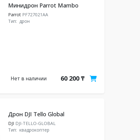
Минидрон Parrot Mambo
Parrot
PF727021AA
Тип:
дрон
60 200 ₸
Нет в наличии
Дрон DJI Tello Global
DJI
DJI-TELLO-GLOBAL
Тип:
квадрокоптер