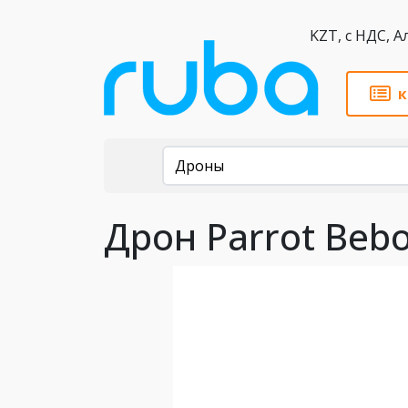
KZT,
к
Каталог
Дроны
Дрон Parrot Bebo