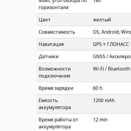
Макс. угол обзора по
180°
горизонтали
Цвет
желтый
Совместимость
OS, Android, Wi
Навигация
GPS + ГЛОНАСС 
Датчики
GNSS / Акселер
Возможности
Wi-Fi / Bluetooth
подключения
Время зарядки
60 h
Емкость
1200 mAh
аккумулятора
Время работы от
12 min
аккумулятора