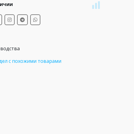
личии
зводства
дел с похожими товарами