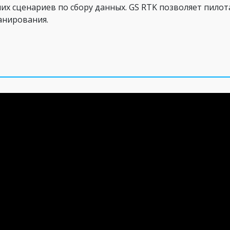
чих сценариев по сбору данных. GS RTK позволяет пило
анирования.