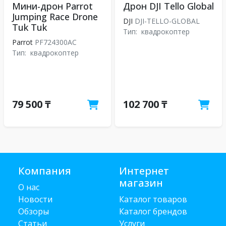
Мини-дрон Parrot
Дрон DJI Tello Global
Jumping Race Drone
DJI
DJI-TELLO-GLOBAL
Tuk Tuk
Тип:
квадрокоптер
Parrot
PF724300AC
Тип:
квадрокоптер
79 500 ₸
102 700 ₸
Компания
Интернет
магазин
О нас
Новости
Каталог товаров
Обзоры
Каталог брендов
Статьи
Услуги