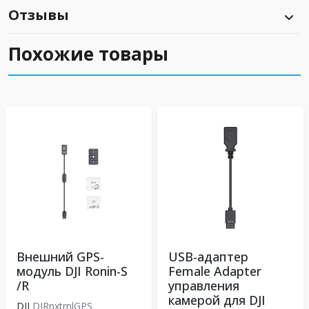
Отзывы
Похожие товары
Внешний GPS-
USB-адаптер
модуль DJI Ronin-S
Female Adapter
/R
управления
камерой для DJI
DJI
DJRnxtrnlGPS