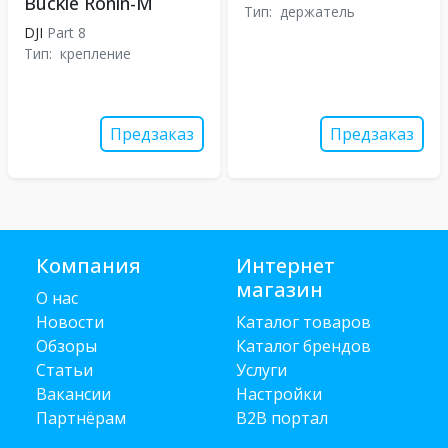
Buckle Ronin-M
Тип:
держатель
DJI
Part 8
Тип:
крепление
Предзаказ
Предзаказ
Компания
Интернет
магазин
О нас
Новости
Каталог товаров
Обзоры
Каталог брендов
Статьи
Услуги
Вакансии
Настройки
Партнёрам
B2B портал