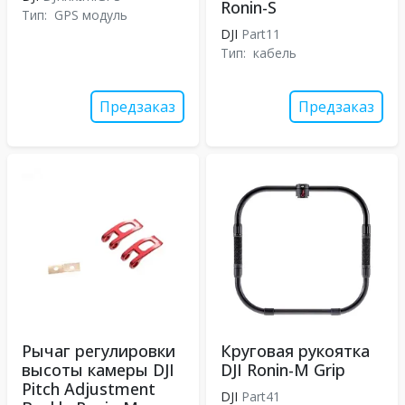
Ronin-S
Тип:
GPS модуль
DJI
Part11
Тип:
кабель
Предзаказ
Предзаказ
Рычаг регулировки
Круговая рукоятка
высоты камеры DJI
DJI Ronin-M Grip
Pitch Adjustment
DJI
Part41