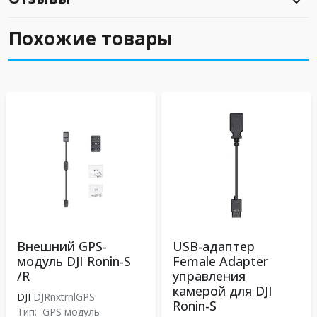
Похожие товары
Внешний GPS-
USB-адаптер
модуль DJI Ronin-S
Female Adapter
/R
управления
камерой для DJI
DJI
DJRnxtrnlGPS
Ronin-S
Тип:
GPS модуль