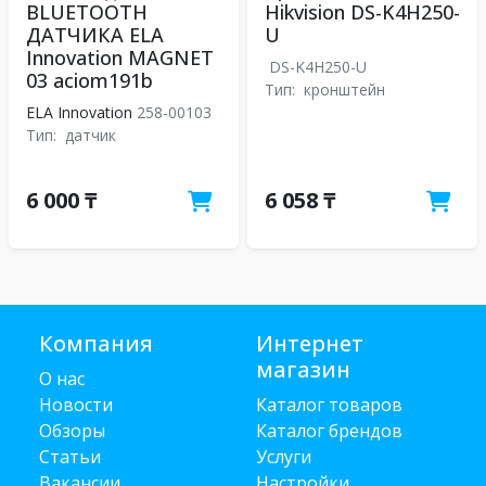
BLUETOOTH
Hikvision DS-K4H250-
ДАТЧИКА ELA
U
Innovation MAGNET
DS-K4H250-U
03 aciom191b
Тип:
кронштейн
ELA Innovation
258-00103
Тип:
датчик
6 000 ₸
6 058 ₸
Компания
Интернет
магазин
О нас
Новости
Каталог товаров
Обзоры
Каталог брендов
Статьи
Услуги
Вакансии
Настройки