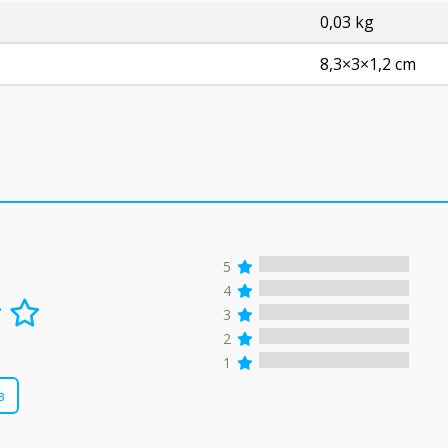
0,03 kg
8,3×3×1,2 cm
5
4
3
2
1
в