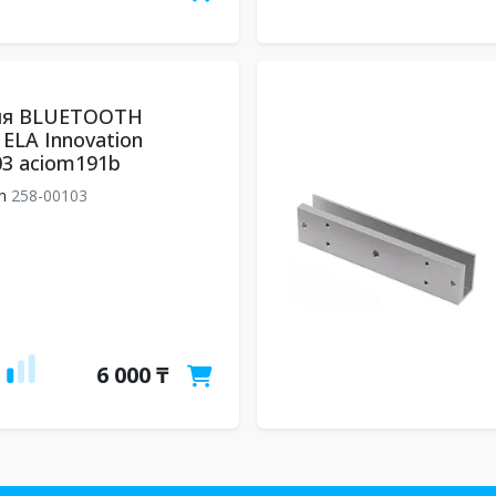
ля BLUETOOTH
LA Innovation
3 aciom191b
n
258-00103
6 000 ₸