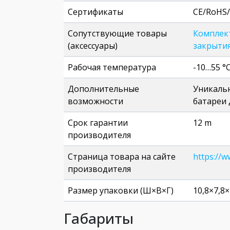
Сертификаты
CE/RoHS
Сопутствующие товары
Комплект
(аксессуары)
закрытия
Рабочая температура
-10…55 °
Дополнительные
Уникальн
возможности
батареи 
Срок гарантии
12 m
производителя
Страница товара на сайте
https://w
производителя
Размер упаковки (Ш×В×Г)
10,8×7,8×
Габариты