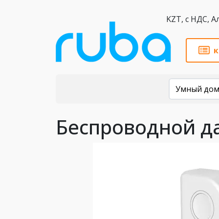
KZT,
к
Каталог
Умный дом
Беспроводной да