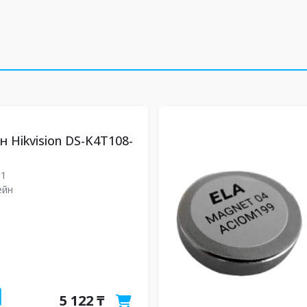
 Hikvision DS-K4T108-
U1
ейн
5 122 ₸