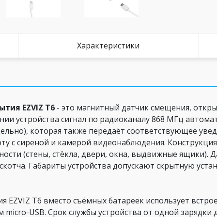
Характеристики
тия EZVIZ T6
- это магнитный датчик смещения, откр
ии устройства сигнал по радиоканалу 868 МГц автомат
дельно), которая также передаёт соответствующее уве
ту с сиреной и камерой видеонаблюдения. Конструкция
ности (стены, стёкла, двери, окна, выдвижные ящики).
котча. Габариты устройства допускают скрытную устан
я EZVIZ T6 вместо съёмных батареек использует встро
micro-USB. Срок службы устройства от одной зарядки д