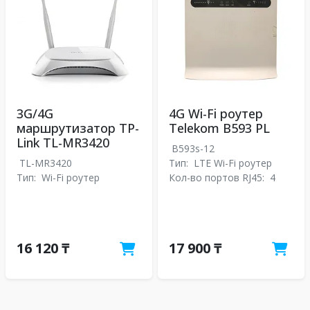
3G/4G
4G Wi-Fi роутер
маршрутизатор TP-
Telekom B593 PL
Link TL-MR3420
B593s-12
TL-MR3420
Тип:
LTE Wi-Fi роутер
Тип:
Wi-Fi роутер
Кол-во портов RJ45:
4
16 120 ₸
17 900 ₸