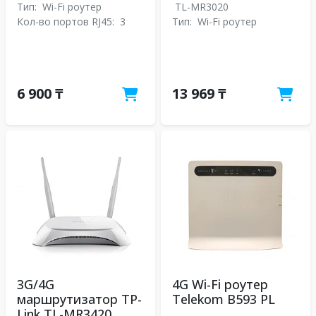
Тип:
Wi-Fi роутер
TL-MR3020
Кол-во портов RJ45:
3
Тип:
Wi-Fi роутер
6 900 ₸
13 969 ₸
3G/4G
4G Wi-Fi роутер
маршрутизатор TP-
Telekom B593 PL
Link TL-MR3420