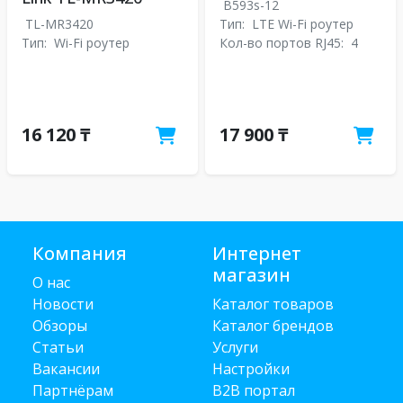
B593s-12
TL-MR3420
Тип:
LTE Wi-Fi роутер
Тип:
Wi-Fi роутер
Кол-во портов RJ45:
4
16 120 ₸
17 900 ₸
Компания
Интернет
магазин
О нас
Новости
Каталог товаров
Обзоры
Каталог брендов
Статьи
Услуги
Вакансии
Настройки
Партнёрам
B2B портал