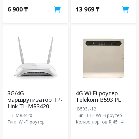
6 900 ₸
13 969 ₸
3G/4G
4G Wi-Fi роутер
маршрутизатор TP-
Telekom B593 PL
Link TL-MR3420
B593s-12
TL-MR3420
Тип:
LTE Wi-Fi роутер
Тип:
Wi-Fi роутер
Кол-во портов RJ45:
4