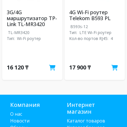
3G/4G
4G Wi-Fi роутер
маршрутизатор TP-
Telekom B593 PL
Link TL-MR3420
B593s-12
TL-MR3420
Тип:
LTE Wi-Fi роутер
Тип:
Wi-Fi роутер
Кол-во портов RJ45:
4
16 120 ₸
17 900 ₸
Компания
Интернет
магазин
О нас
Новости
Каталог товаров