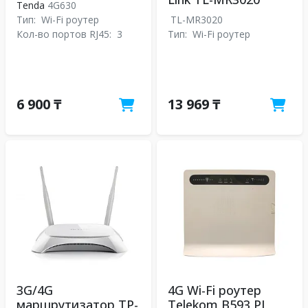
Tenda
4G630
Тип:
Wi-Fi роутер
TL-MR3020
Кол-во портов RJ45:
3
Тип:
Wi-Fi роутер
6 900 ₸
13 969 ₸
3G/4G
4G Wi-Fi роутер
маршрутизатор TP-
Telekom B593 PL