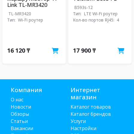
Link TL-MR3420
B593s-12
TL-MR3420
Тип:
LTE Wi-Fi роутер
Тип:
Wi-Fi роутер
Кол-во портов RJ45:
4
16 120 ₸
17 900 ₸
Компания
Интернет
магазин
О нас
Новости
Каталог товаров
Обзоры
Каталог брендов
Статьи
Услуги
Вакансии
Настройки