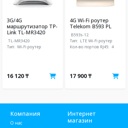
3G/4G
4G Wi-Fi роутер
маршрутизатор TP-
Telekom B593 PL
Link TL-MR3420
B593s-12
TL-MR3420
Тип:
LTE Wi-Fi роутер
Тип:
Wi-Fi роутер
Кол-во портов RJ45:
4
16 120 ₸
17 900 ₸
Компания
Интернет
магазин
О нас