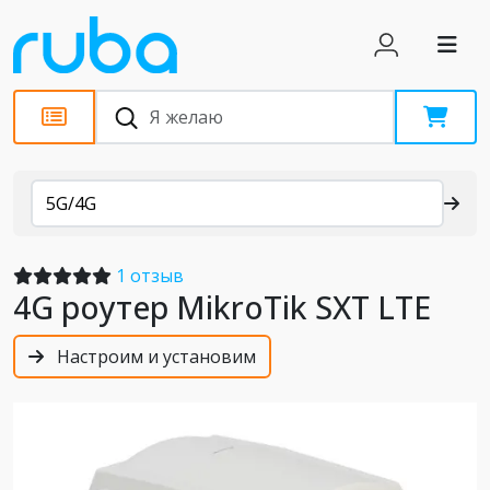
Каталог
5G/4G
1 отзыв
4G роутер MikroTik SXT LTE
Настроим и установим