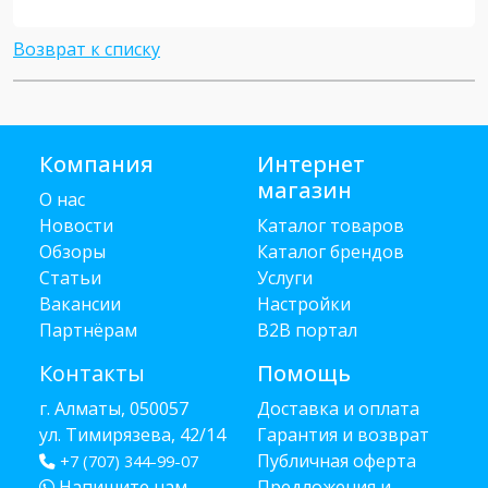
Возврат к списку
Компания
Интернет
магазин
О нас
Новости
Каталог товаров
Обзоры
Каталог брендов
Статьи
Услуги
Вакансии
Настройки
Партнёрам
B2B портал
Контакты
Помощь
г. Алматы, 050057
Доставка и оплата
ул. Тимирязева, 42/14
Гарантия и возврат
Публичная оферта
+7 (707) 344-99-07
Напишите нам
Предложения и