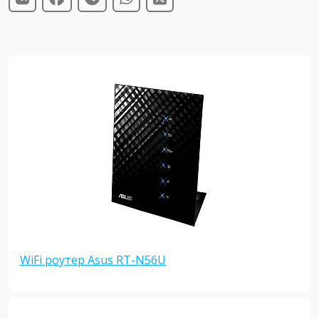
WiFi роутер Asus RT-N56U