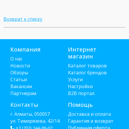
Возврат к списку
Компания
Интернет
магазин
О нас
Новости
Каталог товаров
Обзоры
Каталог брендов
Статьи
Услуги
Вакансии
Настройки
Партнёрам
B2B портал
Контакты
Помощь
г. Алматы, 050057
Доставка и оплата
ул. Тимирязева, 42/14
Гарантия и возврат
Публичная оферта
+7 (707) 344-99-07