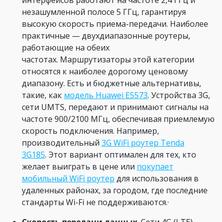
интерфейсов работают на частоте 2,4 ГГц и
незашумленной полосе 5 ГГц, гарантируя
высокую скорость приема-передачи. Наиболее
практичные — двухдиапазонные роутеры,
работающие на обеих
частотах. Маршрутизаторы этой категории
относятся к наиболее дорогому ценовому
диапазону. Есть и бюджетные альтернативы,
такие, как
модель Huawei E5573
. Устройства 3G,
сети UMTS, передают и принимают сигналы на
частоте 900/2100 МГц, обеспечивая приемлемую
скорость подключения. Например,
производительный
3G WiFi роутер Tenda
3G185
. Этот вариант оптимален для тех, кто
желает выиграть в цене или
покупает
мобильный WiFi роутер
для использования в
удаленных районах, за городом, где последние
стандарты Wi-Fi не поддерживаются.·