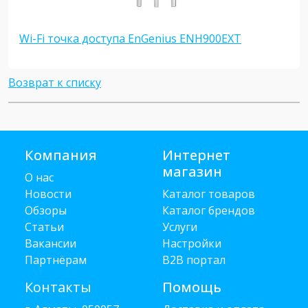
Wi-Fi точка доступа EnGenius ENH900EXT
Возврат к списку
Компания
Интернет
магазин
О нас
Новости
Каталог товаров
Обзоры
Каталог брендов
Статьи
Услуги
Вакансии
Настройки
Партнёрам
B2B портал
Контакты
Помощь