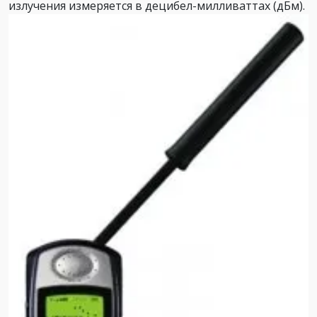
излучения измеряется в децибел-милливаттах (дБм).