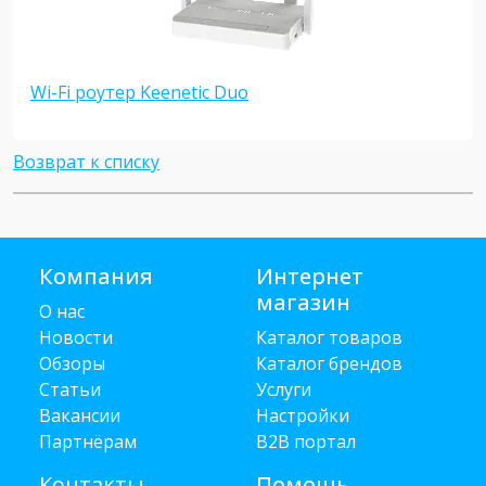
Wi-Fi роутер Keenetic Duo
Возврат к списку
Компания
Интернет
магазин
О нас
Новости
Каталог товаров
Обзоры
Каталог брендов
Статьи
Услуги
Вакансии
Настройки
Партнёрам
B2B портал
Контакты
Помощь