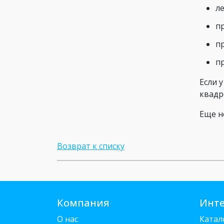
л
п
п
п
Если 
квадр
Еще 
Возврат к списку
Компания
Инте
О нас
Катал