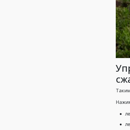
Уп
сж
Таким
Нажим
ле
л