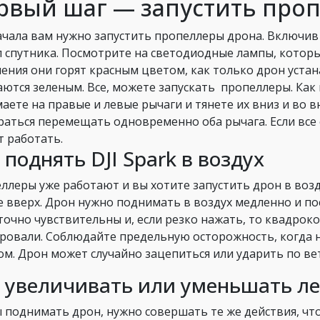
рвый шаг — запустить проп
ачала вам нужно запустить пропеллеры дрона. Включив
л спутника. Посмотрите на светодиодные лампы, которы
ения они горят красным цветом, как только дрон устан
аются зеленым. Все, можете запускать пропеллеры. Как
аете на правые и левые рычаги и тянете их вниз и во в
раться перемещать одновременно оба рычага. Если все
т работать.
 поднять DJI Spark в воздух
ллеры уже работают и вы хотите запустить дрон в возд
е вверх. Дрон нужно поднимать в воздух медленно и п
точно чувствительны и, если резко нажать, то квадрок
ровали. Соблюдайте предельную осторожность, когда н
ом. Дрон может случайно зацепиться или ударить по ве
 увеличивать или уменьшать ле
 поднимать дрон, нужно совершать те же действия, что 