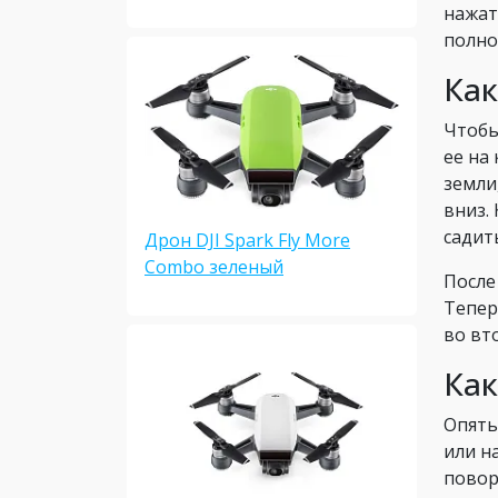
нажат
полно
Как
Чтобы
ее на
земли
вниз.
садит
Дрон DJI Spark Fly More
Combo зеленый
После
Тепер
во вт
Как
Опять
или н
повор