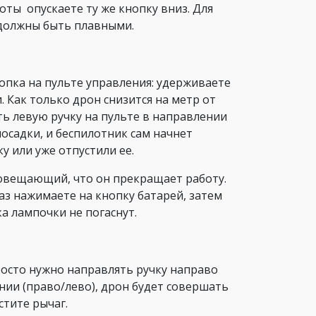
ты опускаете ту же кнопку вниз. Для
 должны быть плавными.
опка на пульте управления: удерживаете
 Как только дрон снизится на метр от
ь левую ручку на пульте в направлении
осадки, и беспилотник сам начнет
у или уже отпустили ее.
повещающий, что он прекращает работу.
з нажимаете на кнопку батарей, затем
ка лампочки не погаснут.
росто нужно направлять ручку направо
нии (право/лево), дрон будет совершать
стите рычаг.