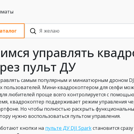
 с НДС, Алматы
аталог
имся управлять квадр
рез пульт ДУ
правлять самым популярным и миниатюрным дроном DJI
х пользователей. Мини-квадрокоптером для селфи мож
для любителей проще всего контролируется с помощью 
емя, квадрокоптер поддерживает режим управления чер
артфоне. Но чтобы полностью раскрыть функциональны
тору нужно воспользоваться пультом управления.
аботают кнопки на
пульте ДУ DJI Spark
становится сразу