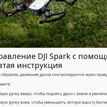
равление DJI Spark с помощ
атая инструкция
 образом, движения дрона контролируются через прав
аете:
вую ручку вверх, чтобы поднять дрон с земли и увеличи
евую ручку вниз, чтобы уменьшить летную высоту беспи