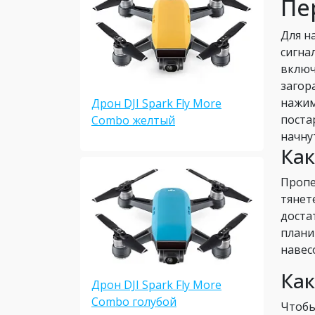
Пе
Для н
сигна
включ
загор
нажим
Дрон DJI Spark Fly More
поста
Combo желтый
начну
Как
Пропе
тянет
доста
плани
навес
Как
Дрон DJI Spark Fly More
Combo голубой
Чтобы