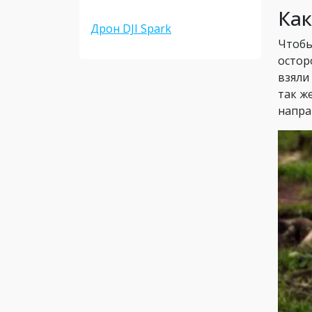
Как
Дрон DJI Spark
Чтобы
остор
взяли
так ж
напра