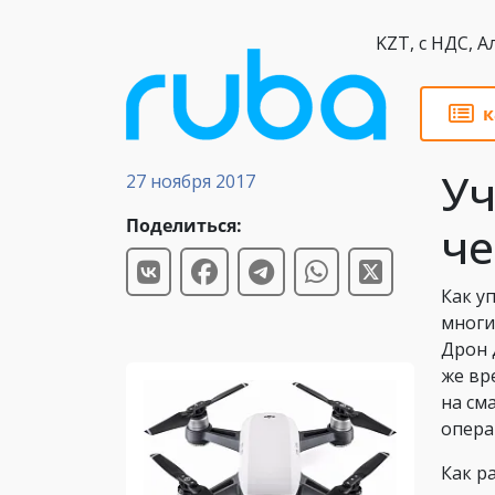
KZT,
к
Статьи
Уч
27 ноября 2017
Поделиться:
че
Как у
многи
Дрон 
же вр
на см
опера
Как р