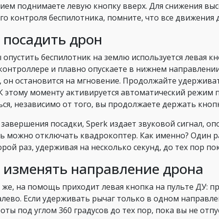
ием поднимаете левую кнопку вверх. Для снижения высо
го контроля беспилотника, помните, что все движения
 посадить дрон
 опустить беспилотник на землю используется левая кн
 контроллере и плавно опускаете в нижнем направлении.
, он остановится на мгновение. Продолжайте удерживат
 К этому моменту активируется автоматический режим п
ься, независимо от того, вы продолжаете держать кнопк
 завершения посадки, Sperk издает звуковой сигнал, о
ь можно отключать квадрокоптер. Как именно? Один ра
орой раз, удерживая на несколько секунд, до тех пор по
 изменять направление дрона
 же, на помощь приходит левая кнопка на пульте ДУ: п
алево. Если удерживать рычаг только в одном направле
оты под углом 360 градусов до тех пор, пока вы не отпу