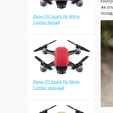
контр
же оп
позад
Дрон DJI Spark Fly More
Combo белый
Дрон DJI Spark Fly More
Combo красный