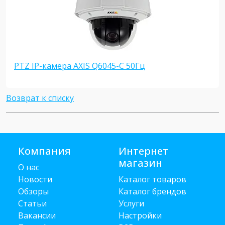
PTZ IP-камера AXIS Q6045-C 50Гц
Возврат к списку
Компания
Интернет
магазин
О нас
Новости
Каталог товаров
Обзоры
Каталог брендов
Статьи
Услуги
Вакансии
Настройки