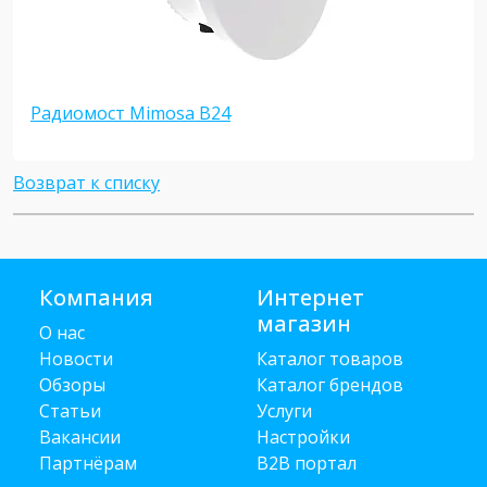
Радиомост Mimosa B24
Возврат к списку
Компания
Интернет
магазин
О нас
Новости
Каталог товаров
Обзоры
Каталог брендов
Статьи
Услуги
Вакансии
Настройки
Партнёрам
B2B портал