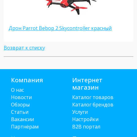
Дрон Parrot Bebop 2 Skycontroller красный
Возврат к списку
Компания
Интернет
магазин
О нас
Новости
Каталог товаров
Обзоры
Каталог брендов
Статьи
Услуги
Вакансии
Настройки
Партнёрам
B2B портал