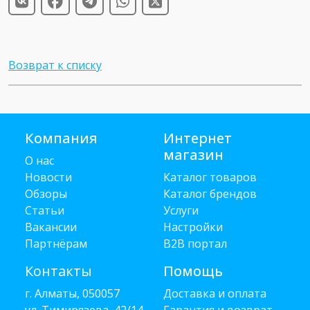
Возврат к списку
Компания
Интернет
магазин
О нас
Новости
Каталог товаров
Обзоры
Каталог брендов
Статьи
Услуги
Вакансии
Настройки
Партнёрам
B2B портал
Контакты
Помощь
г. Алматы, 050057
Доставка и оплата