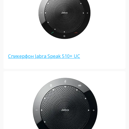
Спикерфон Jabra Speak 510+ UC