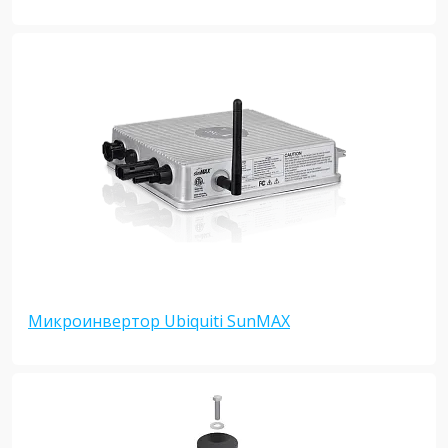
Микроинвертор Ubiquiti SunMAX