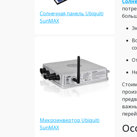
Солне
потре
Солнечная панель Ubiquiti
больш
SunMAX
Эк
В
с
О
Н
Стоим
произ
предв
важны
перей
Микроинвертор Ubiquiti
Ос
SunMAX