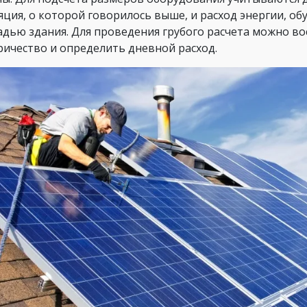
яция, о которой говорилось выше, и расход энергии, 
дью здания. Для проведения грубого расчета можно во
ричество и определить дневной расход.