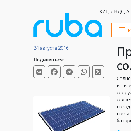
KZT,
к
Статьи
Пр
24 августа 2016
Поделиться:
со
Солне
во вс
соору
солне
назад
пасси
батар