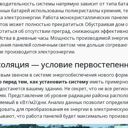
водительность системы напрямую зависит от типа батар
чных батарей использованы поликристаллы кремния, т
а электроэнергии. Работа монокристаллических панел
тов может полностью прекратиться. Обустраивая дом с
отиться об отсутствии преград, снижающих эффективн
йства в дневные часы. Мощность производимой энерги
ения панелей солнечным светом: чем дольше согревают
е производится электроэнергии.
оляция — условие первостепен
вым звеном в системе энергообеспечения нового форма
 перед тем, как установить систему
иметь примерное
 достанется вашему зданию. Не секрет, что не все реги
иях. Представление об уровне радиации района распол
яемый в кВт/м2/дни. Анализ данных позволит определит
довать для преобразования ее энергии в электрическую
ывают, что работа панелей будет максимально произв