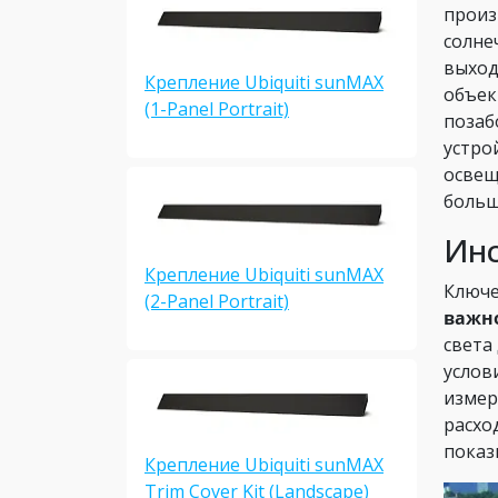
произ
солне
выход
Крепление Ubiquiti sunMAX
объек
(1-Panel Portrait)
позаб
устро
освещ
больш
Инс
Крепление Ubiquiti sunMAX
Ключе
(2-Panel Portrait)
важно
света
услов
измер
расхо
показ
Крепление Ubiquiti sunMAX
Trim Cover Kit (Landscape)