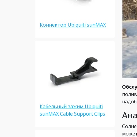
Коннектор Ubiquiti sunMAX
Обсл
полив
надоб
Кабельный зажим Ubiquiti
Ана
sunMAX Cable Support Clips
Солне
может