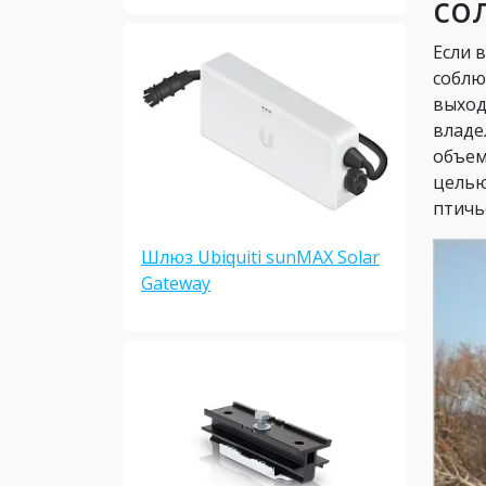
со
Если 
соблю
выход
владе
объем
целью
птичь
Шлюз Ubiquiti sunMAX Solar
Gateway