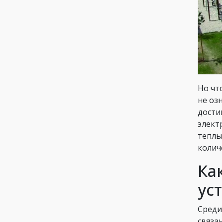
Но чт
не оз
дости
элект
теплы
колич
Ка
ус
Среди
связа