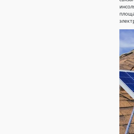
инсол
площа
элект