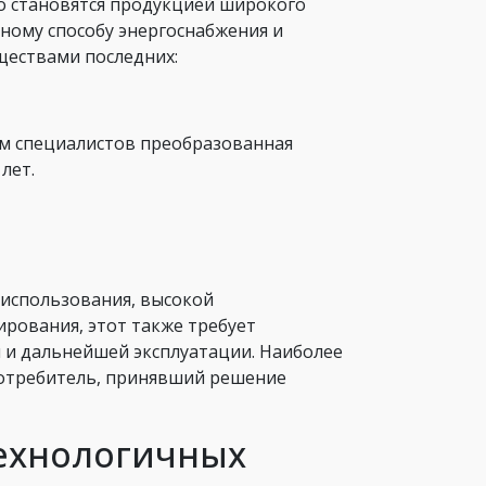
о становятся продукцией широкого
чному способу энергоснабжения и
ществами последних:
ам специалистов преобразованная
лет.
 использования, высокой
ирования, этот также требует
 и дальнейшей эксплуатации. Наиболее
потребитель, принявший решение
ехнологичных