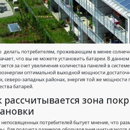
о делать потребителям, проживающим в менее солнечн
начает, что вы не можете установить батареи. В данно
гается за счет увеличения количества панелей в систем
роэнергии оптимальной выходной мощности достаточно
х, северо-западных районах, энергия той же мощности 
ества батарей.
к рассчитывается зона пок
тановки
 непосвященных потребителей бытует мнение, что разм
ны. Для подсчета размеров оборудования учитываются