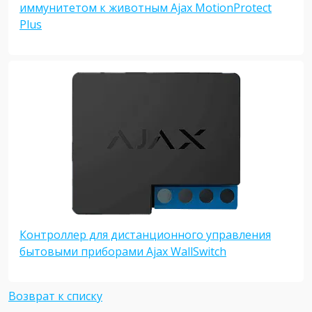
иммунитетом к животным Ajax MotionProtect
Plus
Контроллер для дистанционного управления
бытовыми приборами Ajax WallSwitch
Возврат к списку